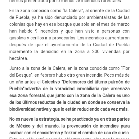
hemos presenciado por lo menos 25 incendios forestales.
En la zona conocida como “la Calera”, al oriente de la Ciudad
de Puebla, ya ha sido denunciado por ambientalistas de las
colonias que hay en ese bosque que sólo en el mes de marzo
han habido 9 incendios y que han visto a personas con
gasolina y cerillos ir a provocarlos. Los incendios aumentaron
después de que el ayuntamiento de la Ciudad de Puebla
incrementó la densidad en la zona a 200 viviendas por
hectárea.
Junto a la zona de la Calera, en la zona conocida como “Flor
del Bosque”, en febrero hubo otro gran incendio. Poco más de
un año antes el C
olectivo “Defensores del último pulmón de
Puebla”
advertía de la voracidad inmobiliaria que amenaza
esa zona forestal, que junto con la zona de la Calera
es
uno
de los últimos reductos de la ciudad en donde se conserva la
biodiversidad nativa y que
lo están reduciendo cada
vez más.
No es nueva la estrategia, se ha practicado ya en otras partes
de México y del mundo, la provocación de incendios para
acabar con el ecosistema
y forzar el cambio de
uso de suelo.