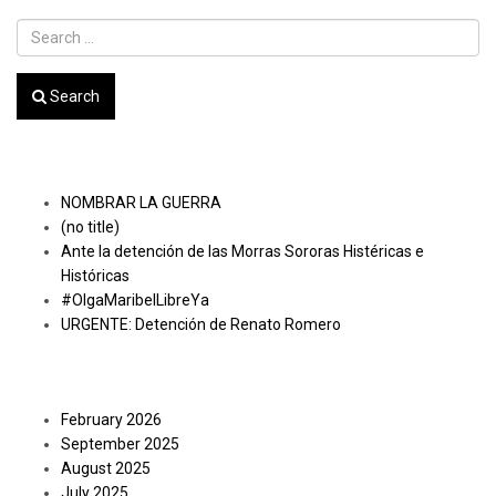
Search
Recent Posts
NOMBRAR LA GUERRA
(no title)
Ante la detención de las Morras Sororas Histéricas e
Históricas
#OlgaMaribelLibreYa
URGENTE: Detención de Renato Romero
Archives
February 2026
September 2025
August 2025
July 2025