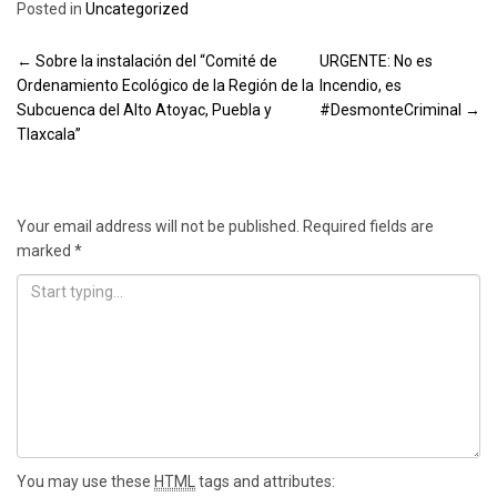
Posted in
Uncategorized
Post
←
Sobre la instalación del “Comité de
URGENTE: No es
Ordenamiento Ecológico de la Región de la
Incendio, es
navigation
Subcuenca del Alto Atoyac, Puebla y
#DesmonteCriminal
→
Tlaxcala”
Leave a Reply
Your email address will not be published.
Required fields are
marked
*
You may use these
HTML
tags and attributes: