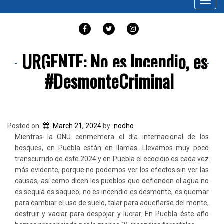
Toggl
navig
FACEBOOK
TWITTER
INSTAGRAM
URGENTE: No es Incendio, es
#DesmonteCriminal
Posted on
March 21, 2024
by
nodho
Mientras la ONU conmemora el día internacional de los
bosques, en Puebla están en llamas. Llevamos muy poco
transcurrido de éste 2024 y en Puebla el ecocidio es cada vez
más evidente, porque no podemos ver los efectos sin ver las
causas, así como dicen los pueblos que defienden el agua no
es sequía es saqueo, no es incendio es desmonte, es quemar
para cambiar el uso de suelo, talar para adueñarse del monte,
destruir y vaciar para despojar y lucrar. En Puebla éste año