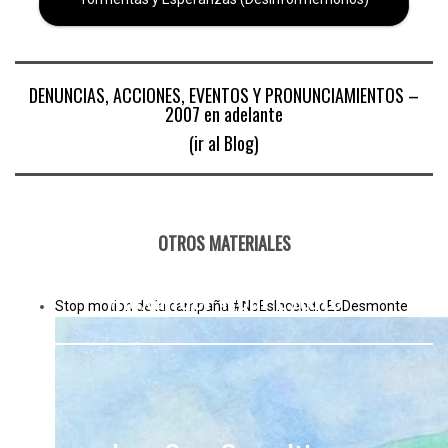
DENUNCIAS, ACCIONES, EVENTOS Y PRONUNCIAMIENTOS –
2007 en adelante
(ir al Blog)
OTROS MATERIALES
Alexander Real Estate
Stop motion de la campaña
#NoEsIncendioEsDesmonte