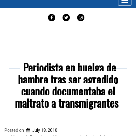
Toggl
navig
FACEBOOK
TWITTER
INSTAGRAM
Month:
July 2010
Periodista en huelga de
hambre tras ser agredido
cuando documentaba el
maltrato a transmigrantes
Posted on
July 18, 2010