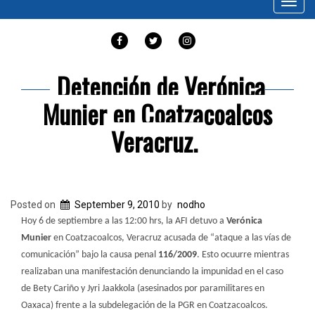
Toggl
navig
FACEBOOK
TWITTER
INSTAGRAM
Detención de Verónica
Munier en Coatzacoalcos
Veracruz.
Posted on
September 9, 2010
by
nodho
Hoy 6 de septiembre a las 12:00 hrs, la AFI detuvo a
Verónica
Munier
en Coatzacoalcos, Veracruz acusada de “ataque a las vías de
comunicación” bajo la causa penal
116/2009
. Esto ocuurre mientras
realizaban una manifestación denunciando la impunidad en el caso
de Bety Cariño y Jyri Jaakkola (asesinados por paramilitares en
Oaxaca) frente a la subdelegación de la PGR en Coatzacoalcos.