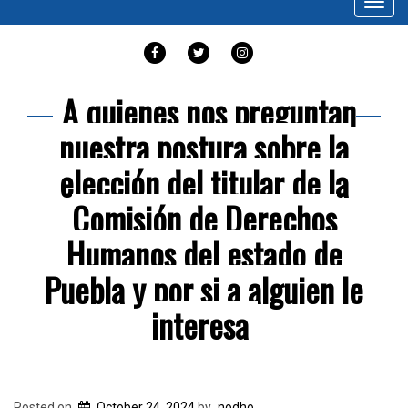
Toggl
navig
FACEBOOK
TWITTER
INSTAGRAM
A quienes nos preguntan
nuestra postura sobre la
elección del titular de la
Comisión de Derechos
Humanos del estado de
Puebla y por si a alguien le
interesa
Posted on
October 24, 2024
by
nodho