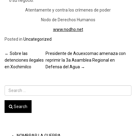
o su negocio.
Atentamente y contra los crímenes de poder
Nodo de Derechos Humanos
www.nodho.net
Posted in
Uncategorized
Post
←
Sobre las
Presidente de Acuexcomac amenaza con
detenciones ilegales
reprimir la 3a Asamblea Regional en
navigation
en Xochimilco
Defensa del Agua
→
Search
Recent Posts
NOMBRAR LA GUERRA